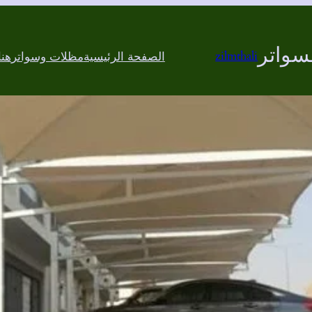
سواتر
zilmthali
الصفحة الرئيسية
مظلات وسواتر
هن