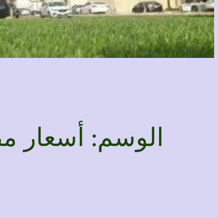
الوسم:
أسعار م