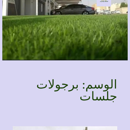
الوسم:
برجولات
جلسات