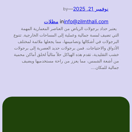
نوفمبر 21, 2025
—
by
info@zilmthali.com
in
مظلات
يعتبر حداد برجولات الرياض من العناصر المعمارية المهمة
التي تضيف لمسة جمالية وعملية إلى المساحات الخارجية. تتنوع
البرجولات في أشكالها وتصاميمها، مما يجعلها ملائمة لمختلف
الأذواق والاحتياجات. فمن برجولات حديد العصرية إلى برجولات
خشب التقليدية، تقدم هذه الهياكل حلاً مثالياً لخلق أماكن محمية
من أشعة الشمس، مما يعزز من راحة مستخدميها ويضيف
جمالية للمكان.…