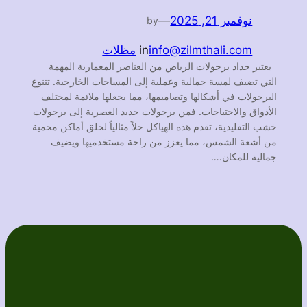
نوفمبر 21, 2025
—
by
info@zilmthali.com
in
مظلات
يعتبر حداد برجولات الرياض من العناصر المعمارية المهمة
التي تضيف لمسة جمالية وعملية إلى المساحات الخارجية. تتنوع
البرجولات في أشكالها وتصاميمها، مما يجعلها ملائمة لمختلف
الأذواق والاحتياجات. فمن برجولات حديد العصرية إلى برجولات
خشب التقليدية، تقدم هذه الهياكل حلاً مثالياً لخلق أماكن محمية
من أشعة الشمس، مما يعزز من راحة مستخدميها ويضيف
جمالية للمكان.…