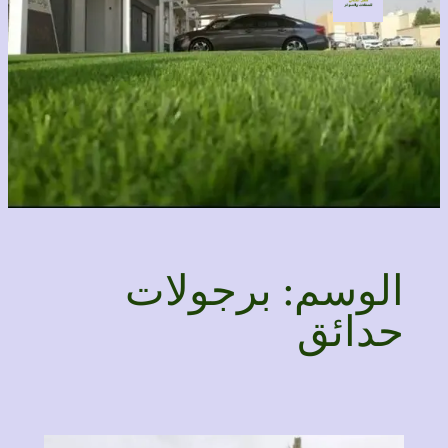
الوسم:
برجولات
حدائق