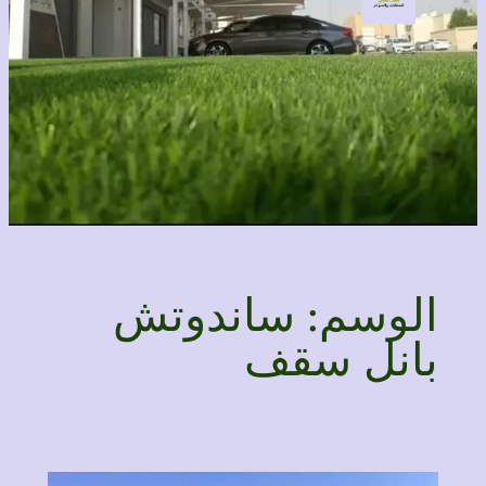
الوسم:
ساندوتش
بانل سقف