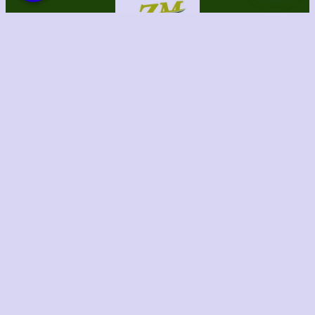
الحقوق محفوظة لموقع الظل المثالي للمظلات والسواتر
برمجة وتصميم/ الطاهري للتسويق الإلكتروني
Instagram
TikTok