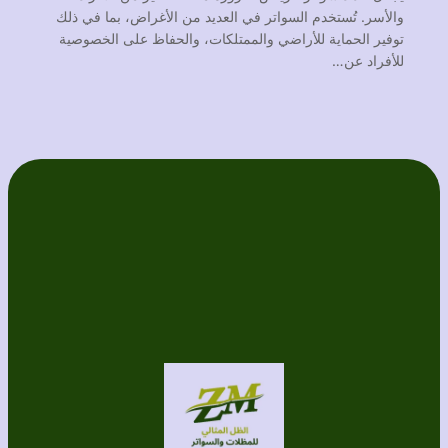
والأسر. تُستخدم السواتر في العديد من الأغراض، بما في ذلك
توفير الحماية للأراضي والممتلكات، والحفاظ على الخصوصية
للأفراد عن…