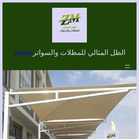
تخطى
إلى
المحتوى
الظل المثالي للمظلات والسواتر
zilmthali