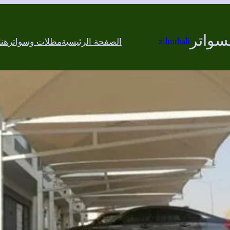
سواتر
zilmthali
الصفحة الرئيسية
مظلات وسواتر
هن