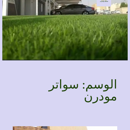
الوسم:
سواتر
مودرن