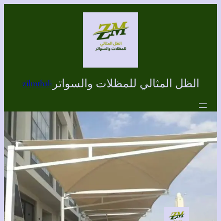
تخطى
إلى
المحتوى
الظل المثالي للمظلات والسواتر
zilmthali