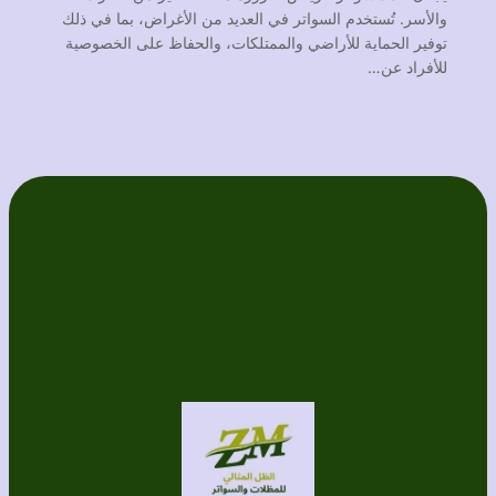
والأسر. تُستخدم السواتر في العديد من الأغراض، بما في ذلك
توفير الحماية للأراضي والممتلكات، والحفاظ على الخصوصية
للأفراد عن…