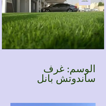
الوسم:
غرف
ساندوتش بانل