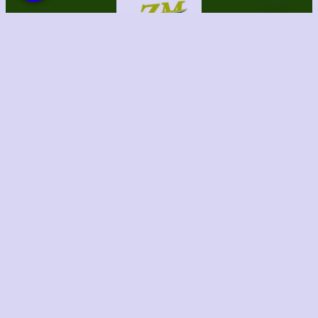
الحقوق محفوظة لموقع الظل المثالي للمظلات والسواتر
برمجة وتصميم/ الطاهري للتسويق الإلكتروني
Instagram
TikTok