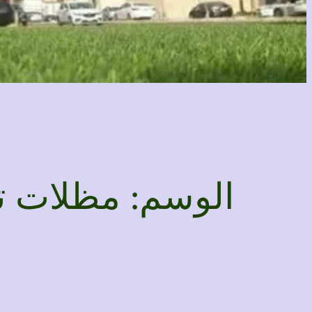
الوسم:
مظلات ت