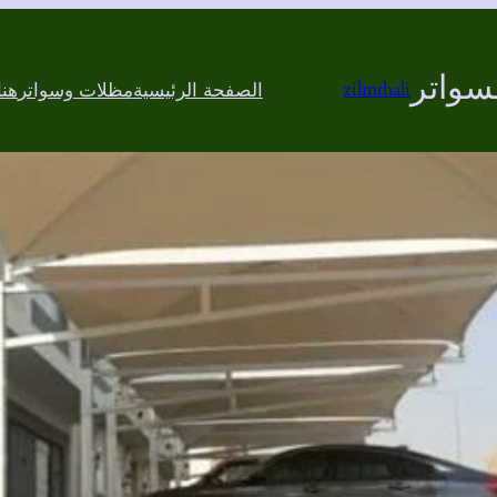
سواتر
zilmthali
الصفحة الرئيسية
مظلات وسواتر
هن