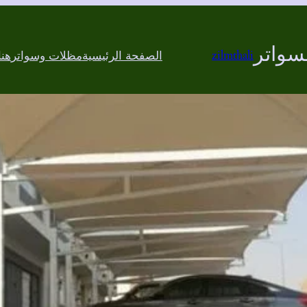
سواتر
zilmthali
الصفحة الرئيسية
مظلات وسواتر
هن