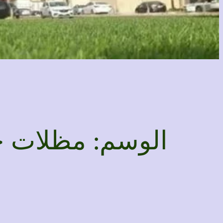
الوسم:
مظلات ح