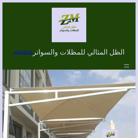
تخطى
إلى
المحتوى
الظل المثالي للمظلات والسواتر
zilmthali