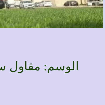
الوسم:
مقاول سو