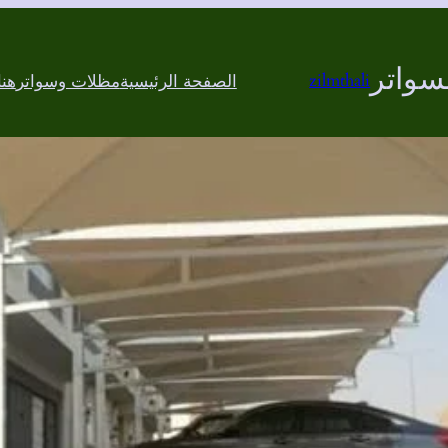
سواتر
zilmthali
الصفحة الرئيسية
مظلات وسواتر
هن