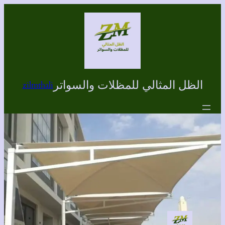
تخطى
إلى
المحتوى
الظل المثالي للمظلات والسواتر
zilmthali