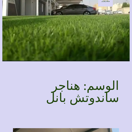
الوسم:
هناجر
ساندوتش بانل