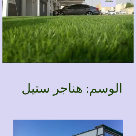
الوسم:
هناجر ستيل